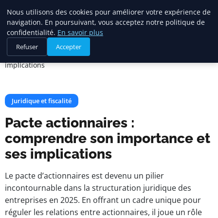
Citelya
Nous utilisons des cookies pour améliorer votre expérience de
navigation. En poursuivant, vous acceptez notre politique de
confidentialité.
En savoir plus
Accueil
Juridique et fiscalité
Refuser
Accepter
Pacte actionnaires : comprendre son importance et ses
implications
Juridique et fiscalité
Pacte actionnaires :
comprendre son importance et
ses implications
Le pacte d’actionnaires est devenu un pilier
incontournable dans la structuration juridique des
entreprises en 2025. En offrant un cadre unique pour
réguler les relations entre actionnaires, il joue un rôle