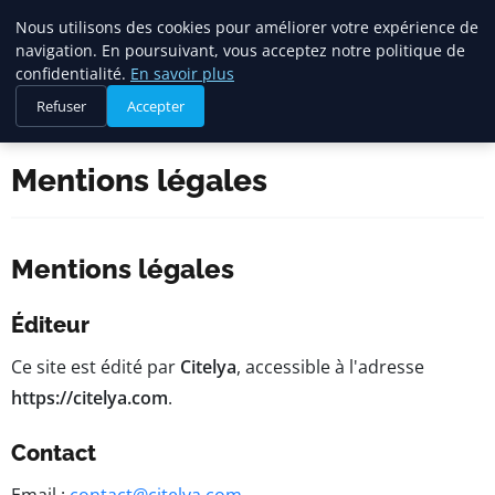
Citelya
Nous utilisons des cookies pour améliorer votre expérience de
navigation. En poursuivant, vous acceptez notre politique de
confidentialité.
En savoir plus
Refuser
Accepter
Accueil
Mentions légales
Mentions légales
Mentions légales
Éditeur
Ce site est édité par
Citelya
, accessible à l'adresse
https://citelya.com
.
Contact