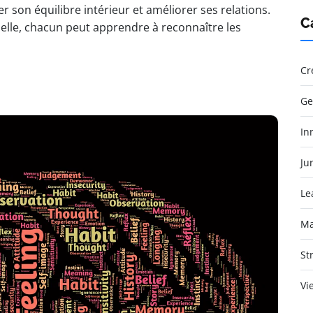
son équilibre intérieur et améliorer ses relations.
C
lle, chacun peut apprendre à reconnaître les
Cr
Ge
In
Jur
Le
Ma
St
Vi