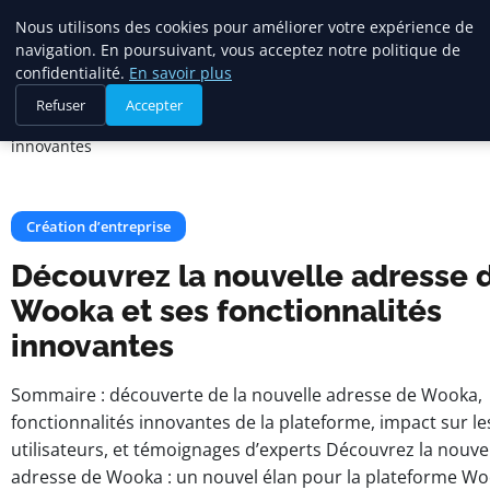
Citelya
Nous utilisons des cookies pour améliorer votre expérience de
navigation. En poursuivant, vous acceptez notre politique de
confidentialité.
En savoir plus
Accueil
Création d’entreprise
Refuser
Accepter
Découvrez la nouvelle adresse de Wooka et ses fonctionnalités
innovantes
Création d’entreprise
Découvrez la nouvelle adresse 
Wooka et ses fonctionnalités
innovantes
Sommaire : découverte de la nouvelle adresse de Wooka,
fonctionnalités innovantes de la plateforme, impact sur le
utilisateurs, et témoignages d’experts Découvrez la nouve
adresse de Wooka : un nouvel élan pour la plateforme Wo