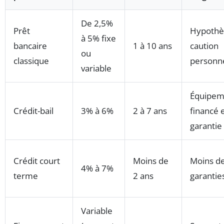
De 2,5%
Prêt
Hypothè
à 5% fixe
bancaire
1 à 10 ans
caution
ou
classique
personne
variable
Équipem
Crédit-bail
3% à 6%
2 à 7 ans
financé 
garantie
Crédit court
Moins de
Moins d
4% à 7%
terme
2 ans
garantie
Variable