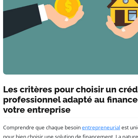
Les critères pour choisir un créd
professionnel adapté au financ
votre entreprise
Comprendre que chaque besoin
entrepreneurial
est un
pour bien choisir une solution de financement. La nature