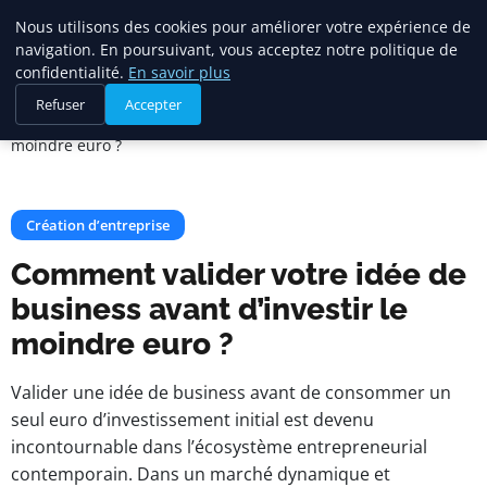
Citelya
Nous utilisons des cookies pour améliorer votre expérience de
navigation. En poursuivant, vous acceptez notre politique de
confidentialité.
En savoir plus
Accueil
Création d’entreprise
Refuser
Accepter
Comment valider votre idée de business avant d’investir le
moindre euro ?
Création d’entreprise
Comment valider votre idée de
business avant d’investir le
moindre euro ?
Valider une idée de business avant de consommer un
seul euro d’investissement initial est devenu
incontournable dans l’écosystème entrepreneurial
contemporain. Dans un marché dynamique et