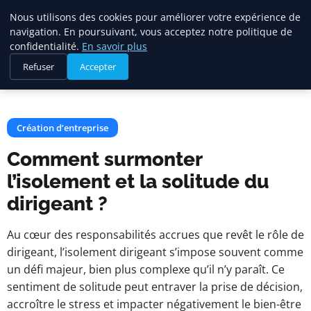
Citelya
Nous utilisons des cookies pour améliorer votre expérience de
navigation. En poursuivant, vous acceptez notre politique de
confidentialité.
En savoir plus
Accueil
Création d’entreprise
Refuser
Accepter
Comment surmonter l’isolement et la solitude du dirigeant ?
Création d’entreprise
Comment surmonter
l’isolement et la solitude du
dirigeant ?
Au cœur des responsabilités accrues que revêt le rôle de
dirigeant, l’isolement dirigeant s’impose souvent comme
un défi majeur, bien plus complexe qu’il n’y paraît. Ce
sentiment de solitude peut entraver la prise de décision,
accroître le stress et impacter négativement le bien-être