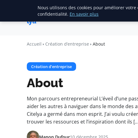
Nous utilisons des cookies pour améliorer votre
Accueil
Création d’entreprise
Cite
confidentialité.
En savoir plus
lya
Accueil
Création d’entreprise
About
Création d’entreprise
About
Mon parcours entrepreneurial L’éveil d’une pass
aider les autres à naviguer dans le monde des af
Citelya a germé dans mon esprit. J’ai voulu cré
trouver les ressources et l’inspiration dont ils […
Manon Dufour
10 décembre 2025