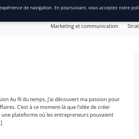
 expérience de navigation. En poursuivant, vous acceptez notre pol
Gestion et finances
Innovation et technologie
Jurid
Marketing et communication
Stra
ion Au fil du temps, j’ai découvert ma passion pour
faires. C’est à ce moment-là que l’idée de créer
er une plateforme où les entrepreneurs pouvaient
]