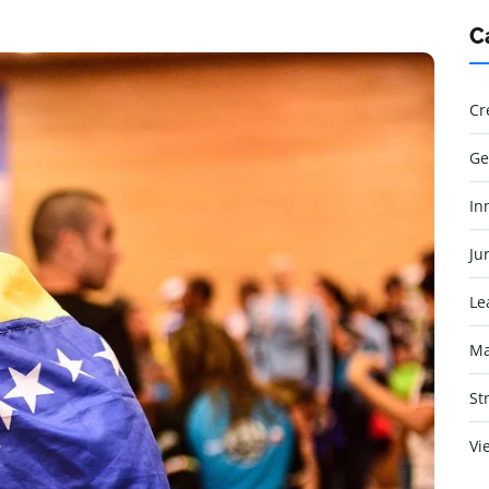
C
Cr
Ge
In
Jur
Le
Ma
St
Vi