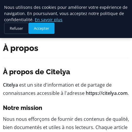
Citelya
Nous utilisons des cookies pour améliorer votre expérience de
navigation. En poursuivant, vous acceptez notre politique de
confidentialité.
En savoir plus
Refuser
Accepter
Accueil
À propos
À propos
À propos de Citelya
Citelya
est un site d'information et de partage de
connaissances accessible à l'adresse
https://citelya.com
.
Notre mission
Nous nous efforçons de fournir des contenus de qualité,
bien documentés et utiles à nos lecteurs. Chaque article